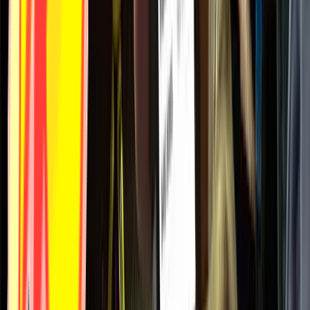
ПРОФЕССИОНАЛЬНЫЕ ФОНАРИ
PELICAN — НАИБОЛЕЕ
СОВЕРШЕННЫЕ И НАДЕЖНЫЕ НА
РЫНКЕ
Одно из направлений деятельности производственной
компании Pelican — разработка и выпуск профессиональных
фонарей. Производственная технология запатентована и
сертифицирована.
Читать статью →
PELI
РЭКОВЫЕ КОНТЕЙНЕРЫ PELICAN
HARDIGG ДЛЯ БЕЗОПАСНОЙ
ТРАНСПОРТИРОВКИ ХРУПКОГО
ОБОРУДОВАНИЯ
Торговая марка Hardigg уже более 50 лет известна благодаря
качественной и надежной защитной транспортировочной
таре.