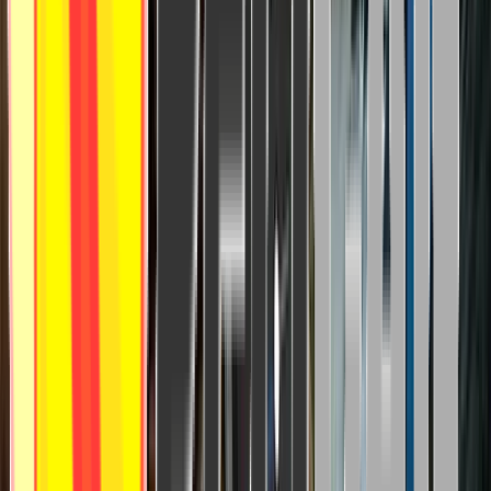
НАДЕЖНОЙ ЗАЩИТЫ НОУТБУКОВ
И ПЛАНШЕТОВ
Одно из инновационных решений Pelican — рюкзаки ProGear
. Можно с уверенностью сказать, что это единственная
компания, которая решила интегрировать мягкие рюкзаки и
пыленепрониц...
Читать статью →
PELI
ТЕРМОКРУЖКА
Термокружки стали приятным трендом современного мира:
особенно, когда приближаются холода. Если раньше
термокружки и термосы нужны были туристам и военным, то
сегодня их легко в...
Читать статью →
PELI
УДАРОПРОЧНЫЕ ISP
КОНТЕЙНЕРЫ PELI ДЛЯ