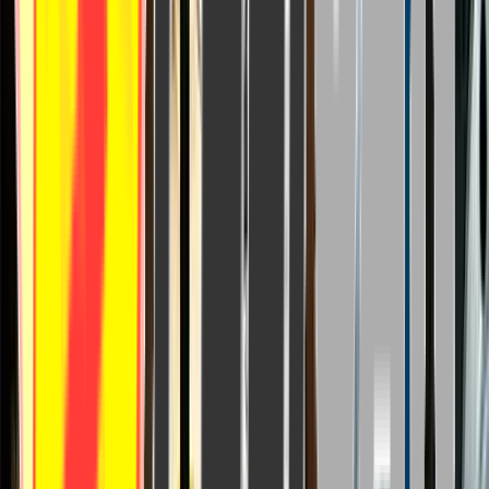
В сложных условиях мы стремимся сохранить свои ценные
вещи, но ни этом не хотим отказываться от комфорта.
Читать статью →
PELI
ЗАЩИТНЫЕ РЮКЗАКИ PELICAN
Тканевые рюкзаки становятся все более популярными среди
клиентов всех возрастов, особенно — молодежи. Обосновано
это их практичностью, универсальностью и комфортом в
применении.
Читать статью →
PELI
ЗАЩИТНЫЕ РЮКЗАКИ PELICAN
ДЛЯ ПУТЕШЕСТВИЙ И
ЕЖЕДНЕВНОГО ИСПОЛЬЗОВАНИЯ
Тканевые рюкзаки набирают популярность среди молодежи и
не только. Связано это в первую очередь с их практичностью,