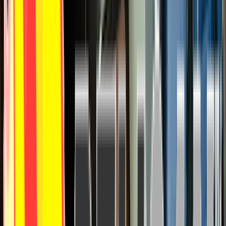
Защитные кейсы PELICAN STORM.
Читать статью →
PELI
Рюкзак для фотографов, Sport Camera
Laptop Backpack Pelican S115
Рюкзак для фотографов, Sport Camera Laptop Backpack Pelican
S115
Читать статью →
PELI
Удлиненные кейсы Peli Air:
характеристики самых легких в мире
полимерных защитных кейсов
Удлиненные кейсы Peli Air: характеристики самых легких в
мире полимерных защитных кейсов