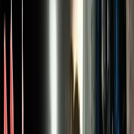
Читать статью →
PELI
Защитные кейсы PELICAN для
ноутбуков.
Защитные кейсы PELICAN для ноутбуков.
Читать статью →
PELI
Мобильные осветительные системы
PELICAN RALS.
Мобильные осветительные системы PELICAN RALS.
Читать статью →
PELI
Кейсы PELICAN для
крупногабаритного оборудования.