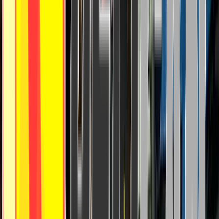
Популярные в последнее время холодильники переносного
типа – отличный практичный аксессуар для путешествий,
отдыха и самых разных мероприятий, которые проводятся вне
населенных...
Читать статью →
PELI
КЕЙСЫ-ХОЛОДИЛЬНИКИ
PELICAN: НАДЕЖНОЕ
ОБОРУДОВАНИЕ ДЛЯ ХРАНЕНИЯ И
ТРАНСПОРТИРОВКИ
Компания Pelican — настоящий эксперт в сфере производства
кейсов и контейнеров. Выпускаемая продукция, способная
выдержать эксплуатацию в самых жестких условиях, весьма
популярн...
Читать статью →
PELI
МИКРОКЕЙСЫ PELICAN ДЛЯ