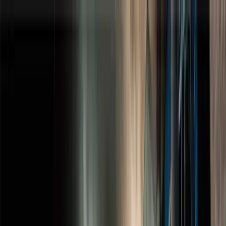
Официальный партнер в России
+7 (495) 788-39-31
Корзина
Каталог
Кейсы
Освещение
Аксессуары
Спецпродукция
Подбор по размерам
О компании
Доставка
Оплата
Статьи
Контакты
Главная
›
Статьи
Статьи и материалы
Практические материалы по подбору защитных кейсов, света
и аксессуаров.