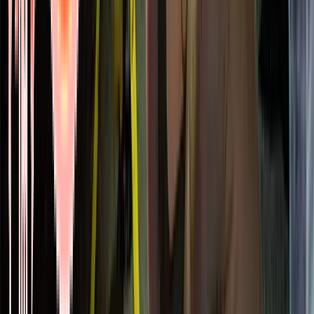
Читать статью →
PELI
ФОНАРИ PELICAN: НАДЕЖНЫЕ
ПОМОЩНИКИ В
ЭКСТРЕМАЛЬНЫХ СИТУАЦИЯХ
Фонари Pelican пользуются большим спросом и представлены
в широком ассортименте. Большой выбор позволит любому
клиенту подобрать нужную модель.
Читать статью →
PELI
ФОНАРИ ДЛЯ ДАЙВИНГА PELICAN
Компания Pelican представляет широкую линейку фонарей
для профессионального применения. Среди
специализированных осветительных приборов особое место
занимают фонари для дайвинга...
Читать статью →
PELI