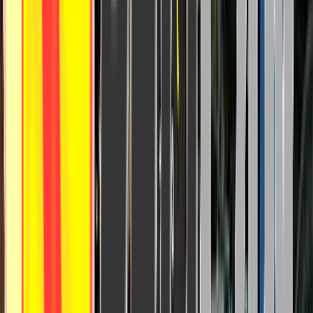
НАДЕЖНОЙ ЗАЩИТЫ
ЭЛЕКТРОННЫХ ПРИБОРОВ
Для защиты оборудования и приборов Pelican предлагает
обширный ассортимент кейсов разного размера и назначения.
Читать статью →
PELI
НА ЧТО НУЖНО ОБРАТИТЬ
ВНИМАНИЕ ПРИ ВЫБОРЕ
ТЕРМОКРУЖКИ
Термокружки Pelican — это такие кружки, которая имеют
двойные стенки, благодаря которым напитки долго сохраняют
нужную температуру.
Читать статью →
PELI
РЮКЗАКИ PELICAN ДЛЯ