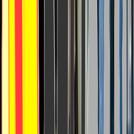
Читать статью →
PELI
Кейсы Peli Protector Case для
электроники, механики, военных и
разъездных специалистов
Кейсы Peli Protector Case для электроники, механики, военных
и разъездных специалистов
Читать статью →
PELI
Кейсы-холодильники бренда Pelican
Кейсы-холодильники бренда Pelican
Читать статью →
PELI
ЗАЩИТНЫЕ КЕЙСЫ PELICAN -