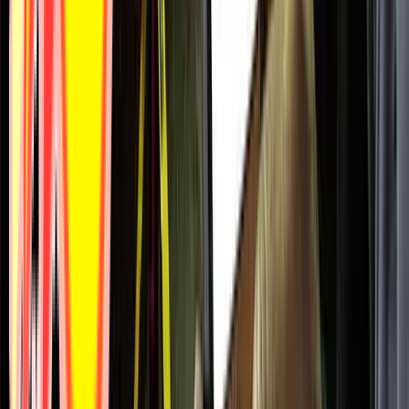
Читать статью →
PELI
РЮКЗАКИ PELICAN - ЛУЧШЕЕ,
ЧТО МОЖНО ВЗЯТЬ С СОБОЙ В
ПУТЬ
По данным РИА Новости 37 % россиян ведут здоровый образ
жизни, эти люди постоянно следят за своим здоровьем,
стараются отказываться от вредных привычек, правильно
питаются и зан...
Читать статью →
PELI
РЮКЗАКИ PELICAN BACKPACK –
ГАРАНТИЯ УДОБСТВА И ЗАЩИТЫ
ДЛЯ ЗДОРОВЬЯ
Транспортировка личных вещей и необходимых предметов в
путешествии занимает обычно много места.